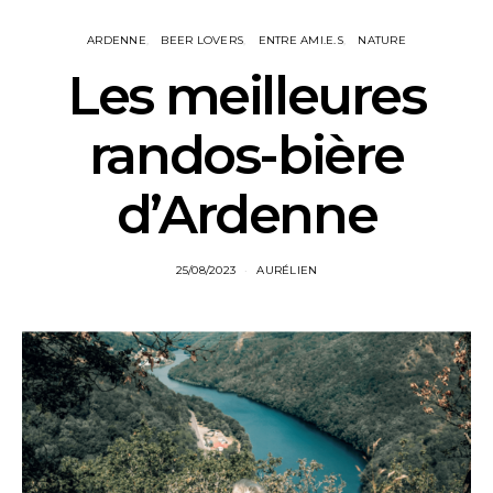
ARDENNE
BEER LOVERS
ENTRE AMI.E.S
NATURE
Les meilleures
randos-bière
d’Ardenne
25/08/2023
AURÉLIEN