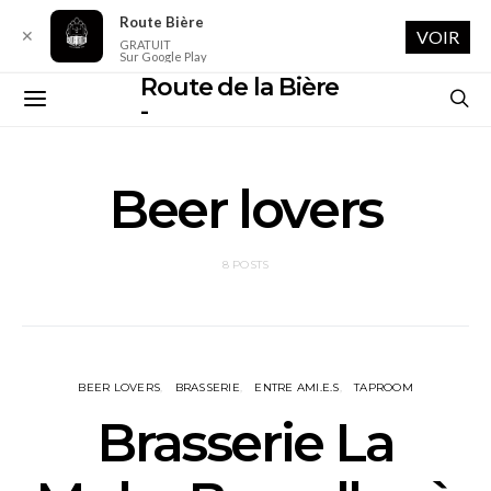
Route Bière
✕
VOIR
GRATUIT
Sur Google Play
Route de la Bière
-
Beer lovers
8 POSTS
BEER LOVERS
BRASSERIE
ENTRE AMI.E.S
TAPROOM
Brasserie La