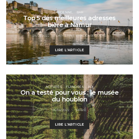
ARDENNE
BAR
Top 5 des meilleures adresses
bière à Namur
28/03/2022
CATHERINE VANDENBROUCKE
LIRE L'ARTICLE
ACTIVITÉS
FLANDRES
POI
On a testé pour vous : le musée
du houblon
05/04/2022
MARIE
LIRE L'ARTICLE