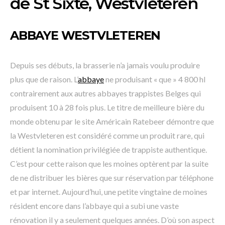
de St Sixte, Westvleteren
ABBAYE WESTVLETEREN
Depuis ses débuts, la brasserie n’a jamais voulu produire
plus que de raison. L’
abbaye
ne produisant « que » 4 800 hl
contrairement aux autres abbayes trappistes Belges qui
produisent 10 à 28 fois plus. Le titre de meilleure bière du
monde obtenu par le site Américain Ratebeer démontre que
la Westvleteren est considéré comme un produit rare, qui
détient la nomination privilégiée de trappiste authentique.
C’est pour cette raison que les moines optèrent par la suite
de ne distribuer les bières que sur réservation par téléphone
et par internet. Aujourd’hui, une petite vingtaine de moines
résident encore dans l’abbaye qui a subi une vaste
rénovation il y a seulement quelques années. D’où son aspect