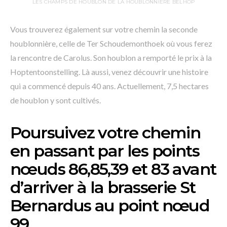
LES CHAMPS DE HOUBLON DE LA HOUBLONNIÈRE BELHOP
Vous trouverez également sur votre chemin la seconde
houblonnière, celle de Ter Schoudemonthoek où vous ferez
la rencontre de Carolus. Son houblon a remporté le prix à la
Hoptentoonstelling. Là aussi, venez découvrir une histoire
qui a commencé depuis 40 ans. Actuellement, 7,5 hectares
de houblon y sont cultivés.
Poursuivez votre chemin
en passant par les points
nœuds 86,85,39 et 83 avant
d’arriver à la brasserie St
Bernardus au point nœud
99