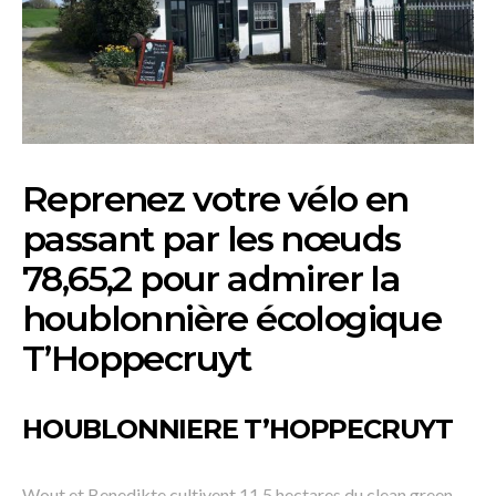
Reprenez votre vélo en
passant par les nœuds
78,65,2 pour admirer la
houblonnière écologique
T’Hoppecruyt
HOUBLONNIERE T’HOPPECRUYT
Wout et Benedikte cultivent 11,5 hectares du clean green