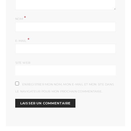
*
NOM
*
E-MAIL
SITE WEB
ENREGISTRER MON NOM, MON E-MAIL ET MON SITE DANS
LE NAVIGATEUR POUR MON PROCHAIN COMMENTAIRE.