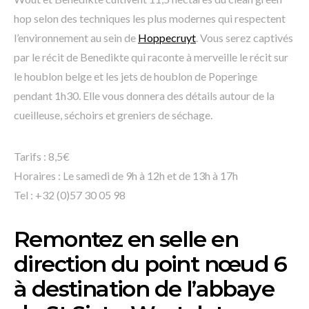
hop selon des techniques les plus modernes qui respectent
l’environnement au sein de
Hoppecruyt
. Vous serez captivés
par le récit de Benedikte qui raconte à merveille le récit sur
le houblon belge et les jets de houblon de Poperinge
pendant 1h30. Elle vous donnera des détails autour de la
cueilleuse, séchoirs et greniers de séchage.
Tarifs : 8,5€
Horaires : Le samedi de 9h à 12h et de 13h à 17h
Tel : +32 (0)57 30 05 98
Remontez en selle en
direction du point nœud 6
à destination de l’abbaye