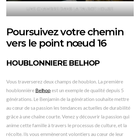
UNE CHAMBRE DANS LA TALBOT HOUSE
Poursuivez votre chemin
vers le point nœud 16
HOUBLONNIERE BELHOP
Vous traverserez deux champs de houblon. La première
houblonnière
Belhop
est un exemple de qualité depuis 5
générations. Le Benjamin de la génération souhaite mettre
au cœur de sa passion les tendances actuelles de durabilité
grâce à une chaîne courte. Venez y découvrir la passion qui
anime cette famille à travers le processus de culture, et la
récolte. Ils vous emmèneront volontiers au cœur de leur