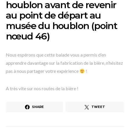
houblon avant de revenir
au point de départ au
musée du houblon (point
nœud 46)
Nous espérons que cette balade vous a permis d’en
apprendre davantage sur la fabrication de la bière, n’hésitez
pas à nous partager votre expérience
!
A très vite sur nos routes de la bière !
SHARE
TWEET