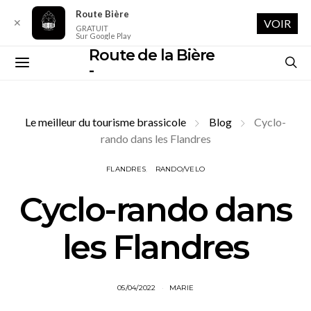
Route Bière
✕
VOIR
GRATUIT
Sur Google Play
Route de la Bière
-
Le meilleur du tourisme brassicole
Blog
Cyclo-
rando dans les Flandres
FLANDRES
RANDO/VELO
Cyclo-rando dans
les Flandres
05/04/2022
MARIE